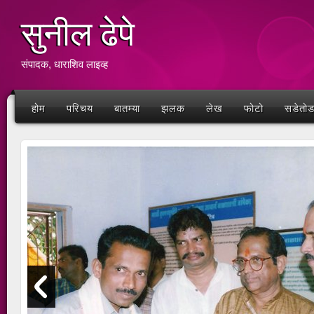
सुनील ढेपे
संपादक, धाराशिव लाइव्ह
होम
परिचय
बातम्या
झलक
लेख
फोटो
सडेतो