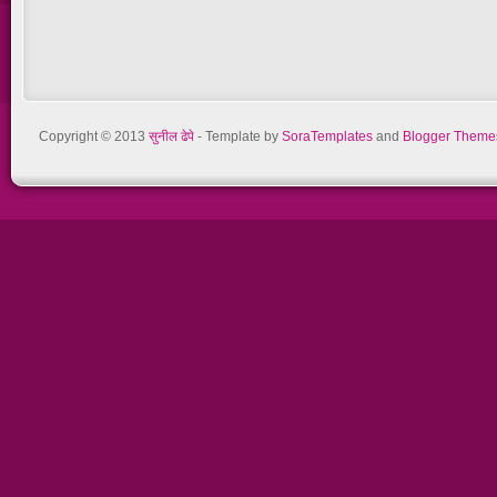
Copyright © 2013
सुनील ढेपे
- Template by
SoraTemplates
and
Blogger Theme