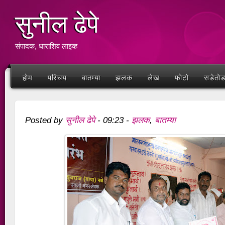
सुनील ढेपे
संपादक, धाराशिव लाइव्ह
होम
परिचय
बातम्या
झलक
लेख
फोटो
सडेतो
सुनील ढेपे
झलक
बातम्या
Posted by
-
09:23
-
,