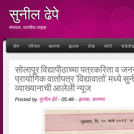
सुनील ढेपे
संपादक, धाराशिव लाइव्ह
होम
परिचय
बातम्या
झलक
लेख
फोटो
सडेतो
सोलापूर विद्यापीठाच्या पत्रकरिता व जनस
प्रायोगिक वार्तापत्र 'विद्यावार्ता' मध्ये सुन
व्याख्यानाची आलेली न्यूज
सुनील ढेपे
झलक
बातम्या
Posted by
-
05:48
-
,