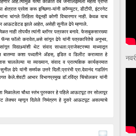
ाहणार आहे.त्यामुळे येत्या काळात वेब जर्नालिझमला महत्व प्राप्त
या क्षेत्रात प्रवेश करू इच्छिणा-यांनी कॉम्प्युटर, डीटीपी, इंटरनेट
, त्यांना चांगले लिहिता येवूनही कोणी विचारणार नाही. केवळ याच
ार आऊटडेटड झाले आहेत, असेही सुनील ढेपे म्हणाले.
धी मिळत नाही तोपर्यंत त्यांनी ब्लॉगर पत्रकार बनावे. फेसबुकसारख्या
फॅन्स फॉलो करावेत,असे सांगून ढेपे यांनी पत्रकारितेचे अनुभव,
गून विद्याथ्र्यांशी थेट संवाद साधला.प्राजेक्टरच्या माध्मातून
न बातम्या कशा पध्दतीने अ‍ॅडस्, इडित व डिलीट कराव्यात हे
नवर
ास चाललेल्या या व्याख्यान, संवाद व प्रात्यक्षिक कार्यक्रमात
ा सुनील ढेपे यांनी समर्पक उत्तरे दिली.प्रारंभी प्रा.देवानंद गडलिंग
न स्वागत केले.शेवटी आभार विभागप्रमुख डॉ.रविंद्र चिंचोलकर यांनी
ता मिळालेला चौथा स्तंभ पुरस्कार हे पहिले आऊटपूट तर सोलापूर
 गेस्ट लेक्चर म्हणून दिलेले निमंत्रण हे दुसरे आऊटपूट असल्याचे