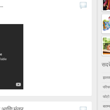
..
सदर
झल
परिच
फोटो
बातम्य
 आणि मंत्र...