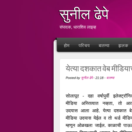
सुनील ढेपे
संपादक, धाराशिव लाइव्ह
होम
परिचय
बातम्या
झलक
येत्या दशकात वेब मीडिया
Posted by
सुनील ढेपे
-
21:18
-
बातम्या
सोलापूर - दहा वर्षापुर्वी इलेक्ट्रॉन
मीडिया अस्तित्वात नव्हता, तो आत
उदयास आला आहे. येत्या दशकात बे
मीडिया उदयास येईल व तो थर्ड मीडि
म्हणून ओळखला जाईल. काळाची पाऊल