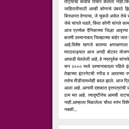
तोट्याचा कधीच विचार केलेला नाही.कि
जाहिरातीसाठी आम्ही कोणाचे उंबरठे झि
बिनधास्त देण्याचा, जे चुकले असेल ते
जेथे चांगले घडते, किंवा कोणी चांगले क
आज प्रत्येक दैनिकाच्या जिल्हा आवृत्त्य
बातमी उस्मानाबाद जिल्ह्याच्या बाहेर जा
आहे.विशेष म्हणजे बातम्या क्षणाक्ष
मराठवाड्यात आज अगदी बोटवर मोजण्याऐ
आघाडी घेतलेली आहे, हे नम्रपुर्वक सांगावे
सन २००० मध्ये उस्मानाबादला पहिले इंट
तेव्हाच्या इंटरनेटची स्पीड व आताच्या
तसेच मीडीयामध्येही बदल झाले. आज प्रि
आला आहे. आगामी दशकात वृत्तपत्रांची जा
ठाम मत आहे. त्यादृष्टीनेच आमची वाट
नाही.आम्हाला मिळालेला चौथा स्तंभ विश
नक्की...