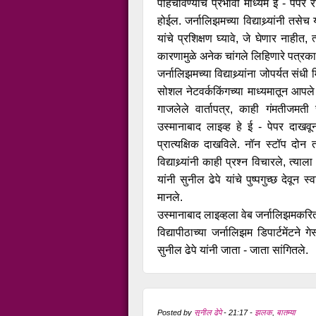
पोहचविण्याचे प्रभावी माध्यम ई - पेपर र
होईल. जर्नालिझमच्या विद्याथ्र्यांनी तसेच 
यांचे प्रशिक्षण घ्यावे, जे घेणार नाहीत
कारणामुळे अनेक चांगले लिहिणारे पत्रक
जर्नालिझमच्या विद्याथ्र्यांना जोपर्यत सं
सोशल नेटवर्ककिंगच्या माध्यमातून आपले 
गाजलेले वार्तापत्र, काही गंमतीजमती सां
उस्मानाबाद लाइव्ह हे ई - पेपर दाखवू
प्रात्यक्षिक दाखविले. नॉन स्टॉप दोन त
विद्याथ्र्यांनी काही प्रश्न विचारले, त्याल
यांनी सुनील ढेपे यांचे पुष्पगुच्छ देवू
मानले.
उस्मानाबाद लाइव्हला वेब जर्नालिझमकरि
विद्यापीठाच्या जर्नालिझम डिपार्टमेंटने
सुनील ढेपे यांनी जाता - जाता सांगितले.
Posted by
सुनील ढेपे
-
21:17
-
झलक
,
बातम्या