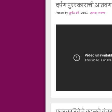
दर्पण पुरस्काराची आठवण.
Posted by
सुनील ढेपे
-
21:31
-
झलक
,
बातम्या
पत्रकारितेचे बदलते तंत्र