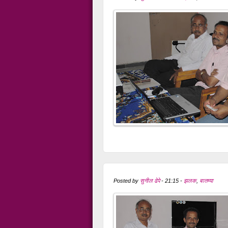
Posted by
सुनील ढेपे
-
21:15
-
झलक
,
बातम्या