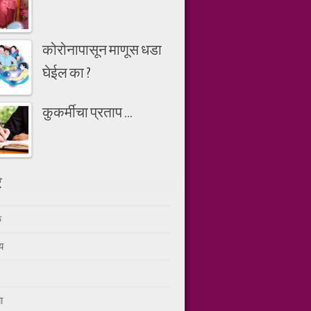
कोरोनापासून माणूस धडा
घेईल का ?
कुकर्मीचा प्रताप ...
े
क
य
ा