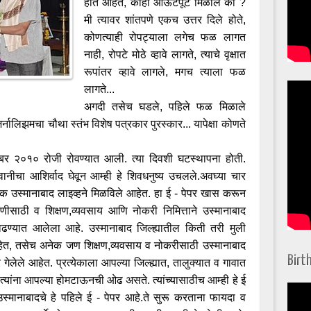
होत आहेत, काही आऊटपूट मिळाले का ?
मी त्यावर शांतपणे एकच उत्तर दिले होते,
कोणत्याही रोपट्याला लगेच फळ लागत
नाही, रोपटे मोठे व्हावे लागते, त्याचे वृक्षात
रूपांतर व्हावे लागले, मगच त्याला फळ
लागते...
अगदी तसेच घडले, पहिले फळ मिळाले
र्नालिझमचा चौथा स्तंभ विशेष पत्रकार पुरस्कार... यापेक्षा कोणते
्टोबर २०१० रोजी रोवण्यात आली. त्या दिवशी घटस्थापना होती.
वानीचा आशिर्वाद घेवून आम्ही हे शिवधनुष्य उचलले.अवघ्या चार
 उस्मानाबाद लाइव्हने मिळविले आहेत. हा ई - पेपर खास करून
सिणीसाठी व शिक्षण,व्यवसाय आणि नोकरी निमित्ताने उस्मानाबाद
ी काढण्यात आलेला आहे. उस्मानाबाद जिल्ह्यातील किती तरी मुली
या आहेत, तसेच अनेक जण शिक्षण,व्यवसाय व नोकरीसाठी उस्मानाबाद
Birt
हेर गेलेले आहेत. प्रत्येकाला आपल्या जिल्ह्यात, तालुक्यात व गावात
्यांना आपल्या होमटाऊनची ओढ असते. त्यांच्यासाठीच आम्ही हे ई
 उस्मानाबादचे हे पहिले ई - पेपर आहे.ते सुरू करताना फायदा व