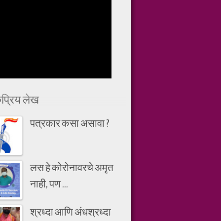
प्रिय लेख
पत्रकार कसा असावा ?
लस हे कोरोनावरचे अमृत
नाही, पण ...
श्रध्दा आणि अंधश्रध्दा