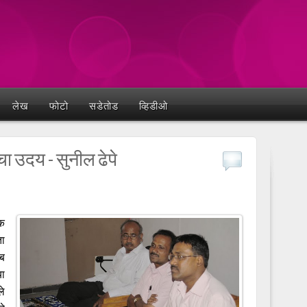
लेख
फोटो
सडेतोड
व्हिडीओ
चा उदय - सुनील ढेपे
िक
ा
ब
या
े