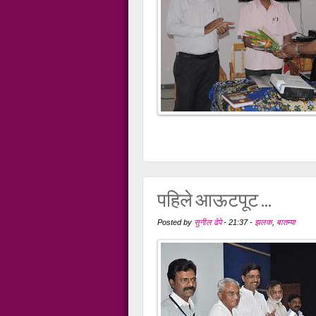
पहिले आऊटपूट ...
Posted by
सुनील ढेपे
-
21:37
-
झलक
,
बातम्या