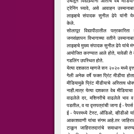
उचलून विद्याथ्र्यानी आताच वेब मीडिया
ट्रेनिंग घ्यावे, असे आवाहन उस्मानाब
लाइव्हचे संपादक सुनील ढेपे यांनी ये
केले.
सोलापूर विद्यापीठातील पत्रकारिता
जनसंज्ञापन विभागाच्या वतीने उस्मानाब
लाइव्हचे मुख्य संपादक सुनील ढेपे यांचे म
आयोजित करण्यात आले होते, यावेळी ते बो
गडलिंग उपस्थित होते.
येत्या दशकात म्हणजे सन २०२० मध्ये वृत्तप
गेली अनेक वर्षे फक्त प्रिंट मीडीया ह
मीडियामुळे प्रिंट मीडीयाचे अस्तित्व ध
नाही.मात्र येत्या दशकात वेब मीडियाचा
वाढलेले दर, मशिनरीचे वाढलेले भाव व 
पडतील, व या वृत्तपत्रांची जागा ई - पेपर्स
ई - पेपरमध्ये टेस्ट, ऑडिओ, व्हीडीओ य
आकाशवाणी यांचा संगम आहे.तर जाहिराती
टाकून जाहिरातदारांचे समाधान करण्