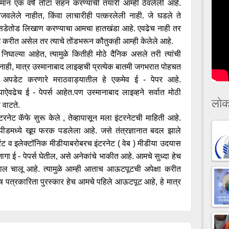
मान एक वर्षे तोटा सहन करण्याची तयारी आम्ही ठेवलेली आहे.
जवलेले नाहीत, किंवा लाचारीही पत्करलेली नाही. जे घडले ते
थे सडेतोड लिखाण करण्याचा आमचा हातखंडा आहे. एवढेच नाही तर
ाम करीत असेल तर त्याचे तोंडभरून कौतुकही आम्ही केलेले आहे.
ा निघाल्या आहेत, त्यामुळे कितीही मोठे दैनिक असले तरी त्यांची
त नाही, मात्र उस्मानाबाद लाइव्हची प्रत्येक बातमी जगभरात पोहचत
णाला अपडेट करणारे मराठवाड्यातील हे एकमेव ई - पेपर आहे.
वढेच ई - पेपर्स आहेत.पण उस्मानाबाद लाइव्हने सर्वात मोठी
लोक
 वाटते.
रनेट कॅफे सुरू केले , तेव्हापासून मला इंटरनेटची माहिती आहे.
 स्पीडमध्ये खूप फरक पडलेला आहे. जसे तंत्रज्ञानात बदल झाले
ंट व इलेक्टॉनिक मीडीयाबरोबरच इंटरनेट ( वेब ) मीडीया उदयास
गा ई - पेपर्स घेतील, असे अनेकांचे भाकीत आहे. आमचे सुध्दा हेच
चाल चालू आहे. त्यामुळे आम्ही आताच आऊटपूटची अपेक्षा करीत
ेष पत्रकारिता पुरस्कार हेच आमचे पहिले आऊटपूट आहे, हे मात्र